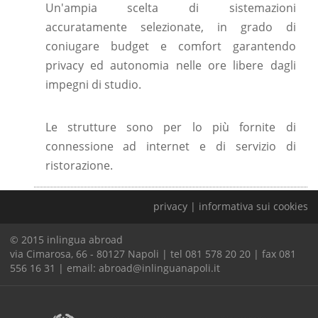
Un'ampia scelta di sistemazioni
accuratamente selezionate, in grado di
coniugare budget e comfort garantendo
privacy ed autonomia nelle ore libere dagli
impegni di studio.
Le strutture sono per lo più fornite di
connessione ad internet e di servizio di
ristorazione.
privacy
|
informativa sui cookies
© 2015 inlingua abroad
via Cimarosa, 66 - 80127 Napoli | tel 081 578 20 20 | fax 081
556 16 31 | email:
abroad@inlinguanapoli.it