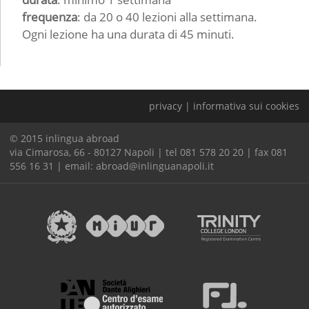
frequenza
: da 20 o 40 lezioni alla settimana.
Ogni lezione ha una durata di 45 minuti.
privacy
|
informativa sui cookies
© 2015 inlingua abroad
via Cimarosa, 66 - 80127 Napoli | tel 081 578 20 20 | fax 081
556 16 31 | email:
abroad@inlinguanapoli.it